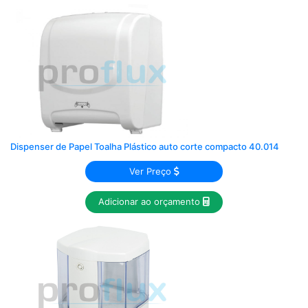
Dispenser de Papel Toalha Plástico auto corte compacto 40.014
Ver Preço
Adicionar ao orçamento