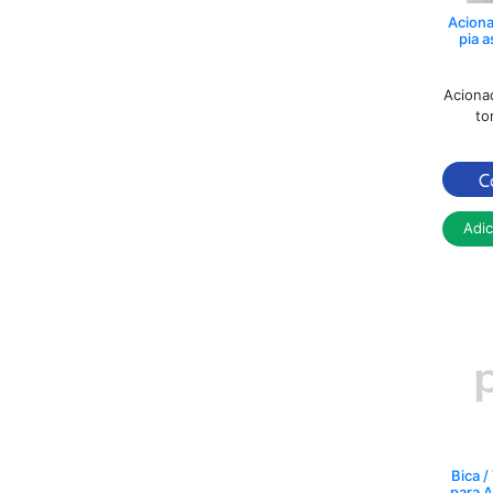
Aciona
pia a
Aciona
to
Adi
Bica 
para 