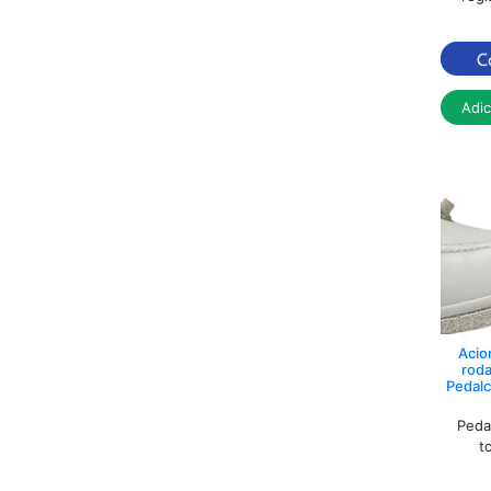
Adi
Acio
roda
Pedalc
Peda
t