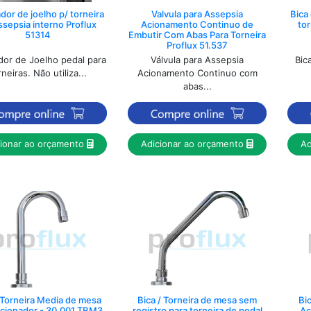
dor de joelho p/ torneira
Valvula para Assepsia
Bica
ssepsia interno Proflux
Acionamento Continuo de
tor
51314
Embutir Com Abas Para Torneira
Proflux 51.537
dor de Joelho pedal para
Válvula para Assepsia
Bic
rneiras. Não utiliza...
Acionamento Continuo com
abas...
cionar ao orçamento
Adicionar ao orçamento
Ad
/ Torneira Media de mesa
Bica / Torneira de mesa sem
Bic
Acionador - 30.001 TBM3
registro para torneira de pedal
Ac