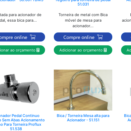
51.031
tada para acionador de
Torneira de metal com Bica
dal, essa bica para...
móvel de mesa para
acion
acionador...
cionar ao orçamento
Adicionar ao orçamento
Ad
onador Pedal Continuo
Bica / Torneira Mesa alta para
Bica
o Sem Abas Acionamento
Acionador - 51.151
A
o Para Torneira Proflux
51.538