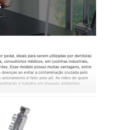
 pedal, ideais para serem utilizadas por dentistas
, consultórios médicos, em cozinhas industriais,
ntes. Esse modelo possui muitas vantagens, entre
e doenças ao evitar a contaminação cruzada pelo
 o acionamento é feito pelo pé. As mãos de quem
, facilitando o trabalho em diversos ambientes.
 torneira é mais usado em consultórios
de não se lava o chão devido a vários equipamentos
o evita o contato das mãos nas torneiras, afastando
 pois as válvulas são algumas das grandes
rias.