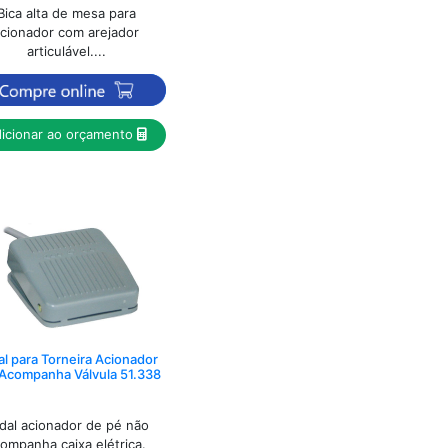
Bica alta de mesa para
cionador com arejador
articulável....
icionar ao orçamento
l para Torneira Acionador
Acompanha Válvula 51.338
dal acionador de pé não
ompanha caixa elétrica.