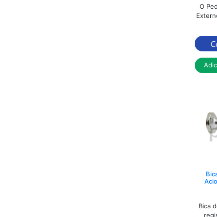
O Ped
Extern
Adi
Bic
Acio
Bica 
regi