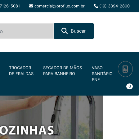
97126-5081
comercial@proflux.com.br
(19) 3394-2800
Buscar
TROCADOR
SECADOR DE MÃOS
VASO
DE FRALDAS
PARA BANHEIRO
SANITÁRIO
PNE
0