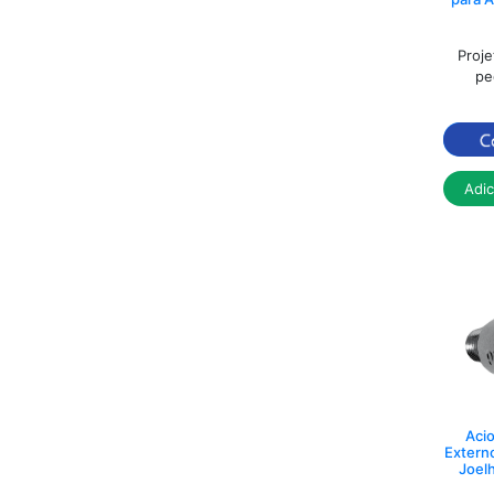
Proje
pe
Adi
Aci
Extern
Joelh