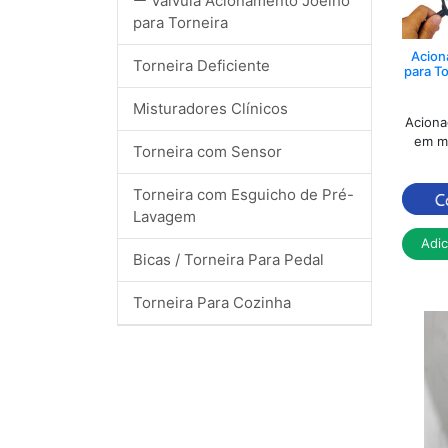
Válvula Acionamento Joelho
para Torneira
quem ut
Acion
Torneira Deficiente
Conheç
para To
Para ac
Misturadores Clínicos
Aciona
a torn
em me
luz (se
Torneira com Sensor
Com o t
Torneira com Esguicho de Pré-
investi
reputa
Lavagem
Adi
O acion
Bicas / Torneira Para Pedal
hospita
mãos de
Torneira Para Cozinha
nulo, a
pedal 
preserv
Que ta
para to
Oferece