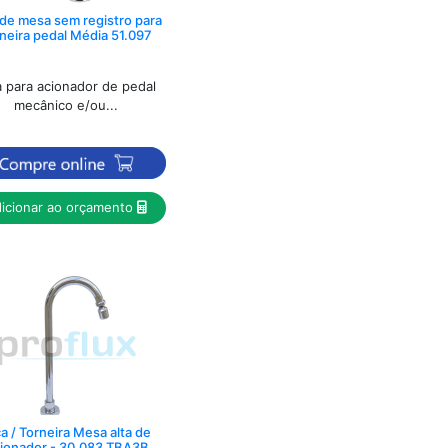
 de mesa sem registro para
neira pedal Média 51.097
a para acionador de pedal
mecânico e/ou...
icionar ao orçamento
a / Torneira Mesa alta de
ionador - 30.083 TBA3B