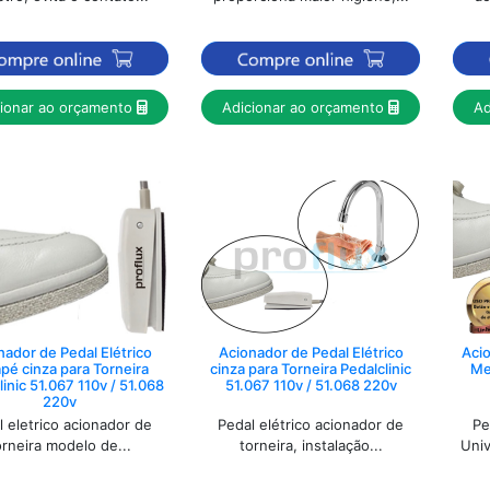
cionar ao orçamento
Adicionar ao orçamento
Ad
nador de Pedal Elétrico
Acionador de Pedal Elétrico
Acio
pé cinza para Torneira
cinza para Torneira Pedalclinic
Me
linic 51.067 110v / 51.068
51.067 110v / 51.068 220v
220v
l eletrico acionador de
Pedal elétrico acionador de
Pe
orneira modelo de...
torneira
, instalação...
Univ