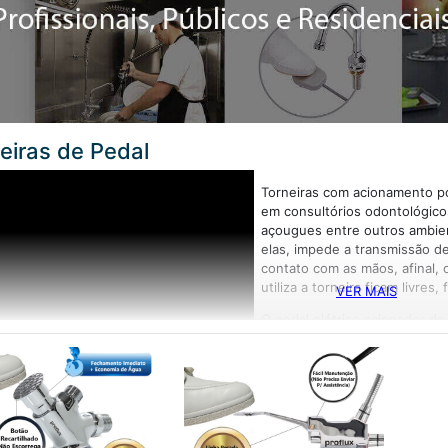
eiras de Pedal
Torneiras com acionamento por
em consultórios odontológicos
açougues entre outros ambie
elas, impede a transmissão d
contato com as mãos, afinal,
utiliza a torneira ficam livres
VER MAIS
O pedal elétrico acionador de
odontológicos e em locais on
elétricos.
O acionador de pedal mecânic
assim riscos de contaminação
transmissoras de vírus e bacté