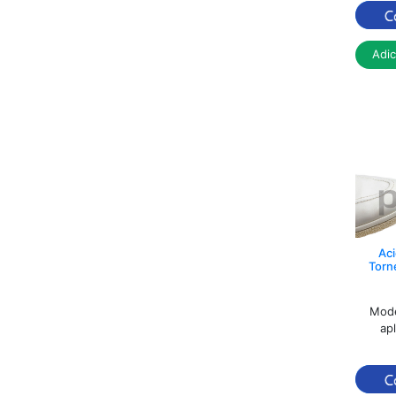
Adi
Aci
Torn
Mode
ap