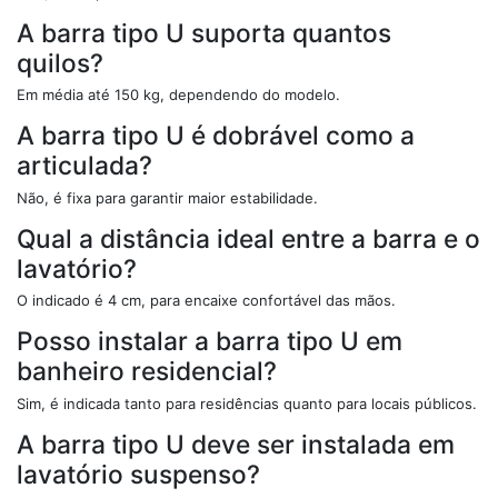
livre abaixo de 70cm de altura;
A borda inferior do espelho deve estar a uma altura de
A barra tipo U suporta quantos
90cm do piso;
quilos?
As portas dos boxes devem ter no mínimo 0.80cm de
largura, mas se for possível é preferível não haver
Em média até 150 kg, dependendo do modelo.
porta;
A barra tipo U é dobrável como a
O espaço do box deve ter 1,50 x 1,50 m
Os assentos dos vasos sanitários tem que estar uma
articulada?
altura de 46cm do piso;
Os desníveis máximos no piso devem ser de 2cm.
Não, é fixa para garantir maior estabilidade.
Qual a distância ideal entre a barra e o
lavatório?
O indicado é 4 cm, para encaixe confortável das mãos.
Posso instalar a barra tipo U em
banheiro residencial?
Sim, é indicada tanto para residências quanto para locais públicos.
A barra tipo U deve ser instalada em
lavatório suspenso?