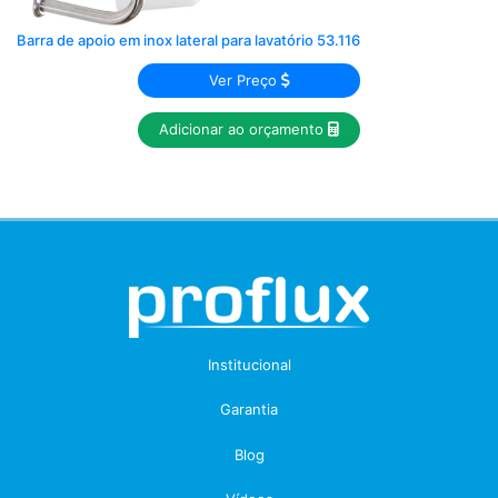
Barra de apoio em inox lateral para lavatório 53.116
Ver Preço
Adicionar ao orçamento
Institucional
Garantia
Blog