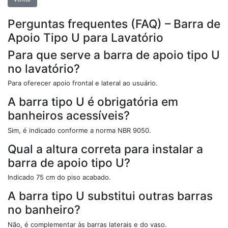
Nossas barras de apoio são resistente a peso, compactas e
anticorrivas. São ideais para Hospitais, clinicas, residencias e
Perguntas frequentes (FAQ) – Barra de
todos demais ambientes que necessitam a utilização de
Apoio Tipo U para Lavatório
barras de apoio.
As barras de apoio acompanham parafusos e buchas para
Para que serve a barra de apoio tipo U
fixação. A barra possui canopla de acabamento o que
no lavatório?
esconde os parafusos e acumula menos sujeira além de
facilitar a limpeza.
Para oferecer apoio frontal e lateral ao usuário.
Como construir banheiros para
A barra tipo U é obrigatória em
deficientes físicos / cadeirantes
banheiros acessíveis?
As portas precisam ter a largura de no mínimo 80cm;
Sim, é indicado conforme a norma NBR 9050.
As torneiras devem preferencialmente ser do tipo
pressão e os misturadores monocomando (tanto na pia
Qual a altura correta para instalar a
quanto no chuveiro);
barra de apoio tipo U?
As maçanetas devem ser do tipo alavanca;
O espaço livre no banheiro deve ser suficiente para
Indicado 75 cm do piso acabado.
manobrar a cadeira (para o giro de 360º, é necessário
um diâmetro de 1,5m livre);
A barra tipo U substitui outras barras
São necessárias
barras de apoio
em todo o banheiro,
no banheiro?
para uso do chuveiro, do vaso e da pia;
A altura da pia deve ser de 80cm do piso com o vão
Não, é complementar às barras laterais e do vaso.